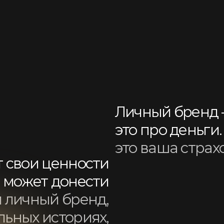
чный бренд,
х историях,
озможностям
ужных людей
Стремитесь к прорыву в карьере или планиру
как заявить о себе.
Чувствуете, что «зашли в тупик» или «уперли