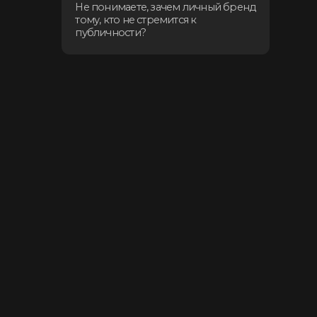
 про публичность,
, кто работает в найме,
илет к карьерному росту