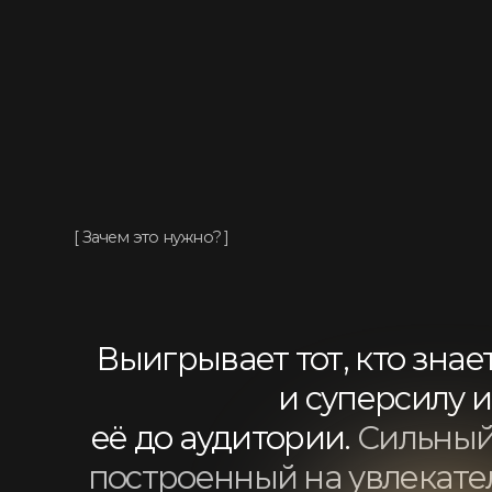
её до аудитории.
Сильный ли
построенный на увлекательны
открывает двери к новым в
и привлекает н