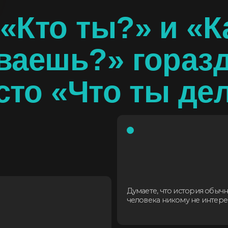
Думаете, что история обычного
человека никому не интересна?
аться фальшивым или
огда говорите о