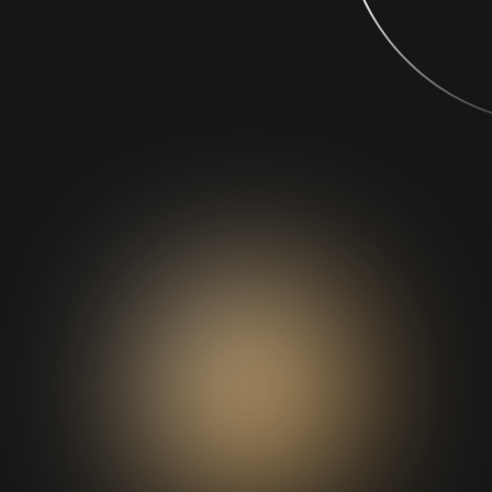
Сегодня «К
рассказыва
чем прост