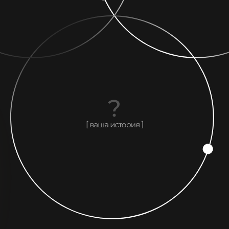
то ты?» и «Как т
ешь?» гораздо в
о «Что ты делае