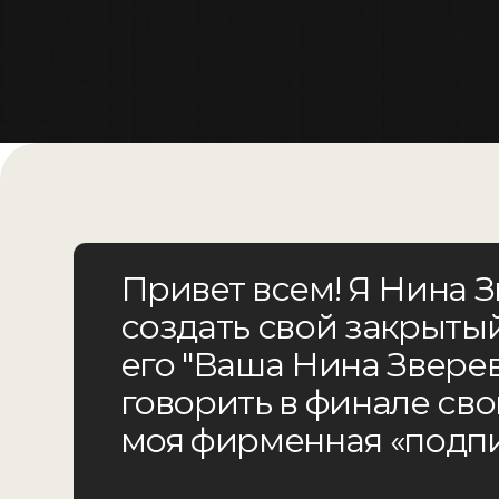
Привет всем! Я Нина Звер
создать свой закрытый кл
его "Ваша Нина Зверева".
говорить в финале своих 
моя фирменная «подпись»
У нас будет свой чат, и я уверена, что благодаря
и приятных контактов!
Организаторы сообщества — мои сотрудники Олег 
за организацию этого проекта, я бы не решилась. 
должно быть вкусным, и атмосфера — тёплой и ко