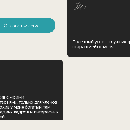
оими
 только для членов
меня богатый, там
кадров и интересных
Присоединяйтесь к эксклюзивным вебинара
практические советы и ответы на ваши вопро