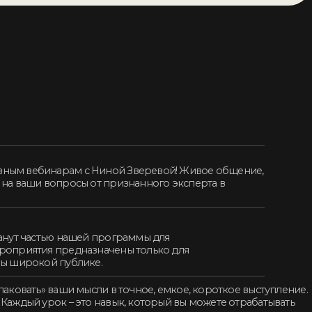
ашей программы для
дназначены только для
блике.
 мысли в точное, емкое, короткое выступление.
 это навык, который вы можете отрабатывать
 создавать образы, соответвующие вашим
методике Нины Зверевой. Поможет Вам
 сложным переговорам.
й. Каждый ролик будет сопровождаться
 для подписчиков клуба, которые углубляют