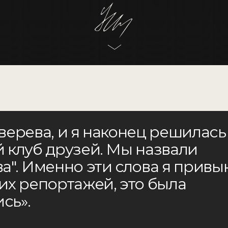
ева, и я наконец решилась
уб друзей. Мы назвали
 Именно эти слова я привыкла
репортажей, это была
.
 моему клубу друзей вы найдёте много новых полезных
и Аня, они чудесные. Если бы они не взялись
Потому что собрать хороших гостей надо уметь. И угощение
мфортной.