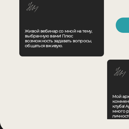
Мой архив с м
комментариями,
клуба! Архив у 
много редких 
личностей.