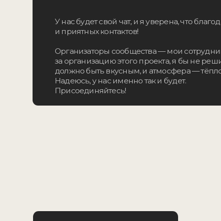
Надеюсь, у нас именно так и будет.
Присоединяйтесь!
Оплат
Живой вебинар со мной на тему,
выбранную вами! Плюс
возможность задавать вопросы,
общаться вживую.