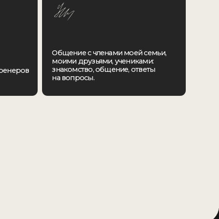
м с Ниной Зверевой! Живое общение,
сы от признанного эксперта в