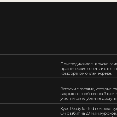
комфортной онлайн‑среде.
Встречи с гостями, которые станут частью н
закрытого сообщества. Эти мероприятия пре
участников клуба и не доступны широкой пу
Курс Ready for Ted поможет «упаковать» ваши
Он разбит на 20 мини-уроков. Каждый урок –
столько, сколько вам потребуется.
Авторский онлайн-курс Елены Джериди. Как
задачам.
Приложение для спикеров, работающее по 
подготовиться к публичным выступлениям и
Видеоархив с материалами от Нины Зверево
авторскими пояснениями, доступными только
понимание темы.