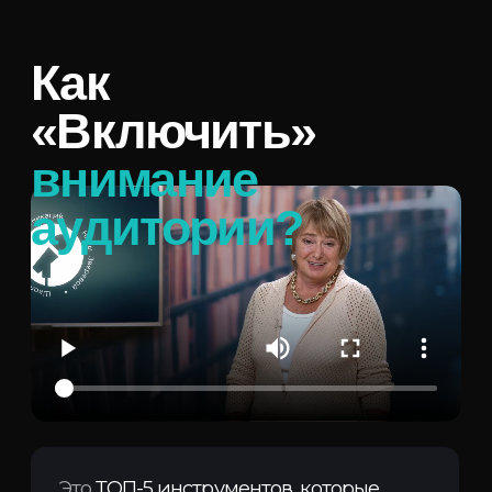
Как
«Включить»
внимание
аудитории?
Это
ТОП-5 инструментов, которые
помогут вам включить внимание
аудитории
. Чем больше инструментов
вы используете в своем выступлении,
тем выше вероятность того, что
аудитория будет
внимательно
слушать вас.
Когда я готовлю учеников к важному