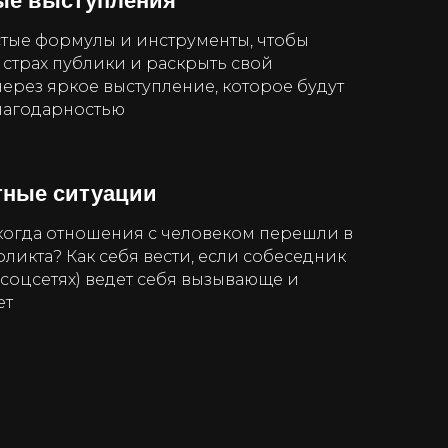
ые выступления
тые формулы и инструменты, чтобы
страх публики и раскрыть свой
ерез яркое выступление, которое будут
благодарностью
тные ситуации
 когда отношения с человеком перешли в
ликта? Как себя вести, если собеседник
 соцсетях) ведет себя вызывающе и
ет