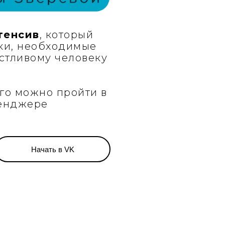
тенсив
, который
ки, необходимые
стливому человеку
го можно пройти в
сенджере
Начать в VK