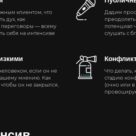
и
Публичн
ажным клиентом, что
Дадим прос
ь дух, как
преодолеть 
 переговоры — всему
потенциал ч
ь себя на интенсиве
слушать с 
изкими
Конфлик
человеком, если он не
Что делать,
вашему мнению. Как
стадию конф
 чтобы он не закрылся,
(очно или в
провоциру
енсив