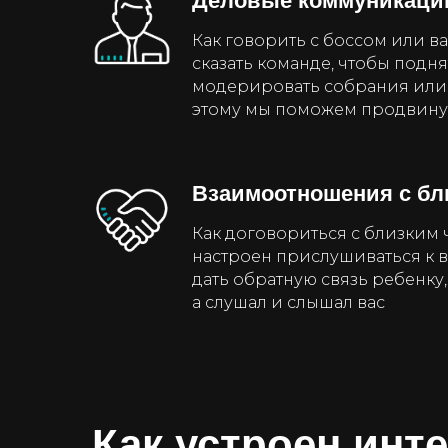
Деловые коммуникаци
Как говорить с боссом или в
сказать команде, чтобы поднят
модерировать собрания или
этому мы поможем продвинут
Взаимоотношения с бл
Как договориться с близким 
настроен прислушиваться к 
дать обратную связь ребенку,
а слушал и слышал вас
Как устроен инт