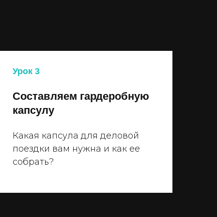
Урок 3
Составляем гардеробную
капсулу
Какая капсула для деловой
поездки вам нужна и как ее
собрать?