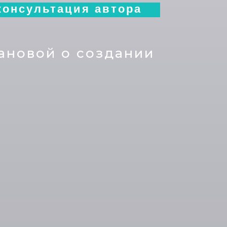
консультация автора
ановой о создании