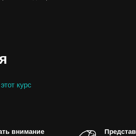
я
этот курс
ать внимание
Представ