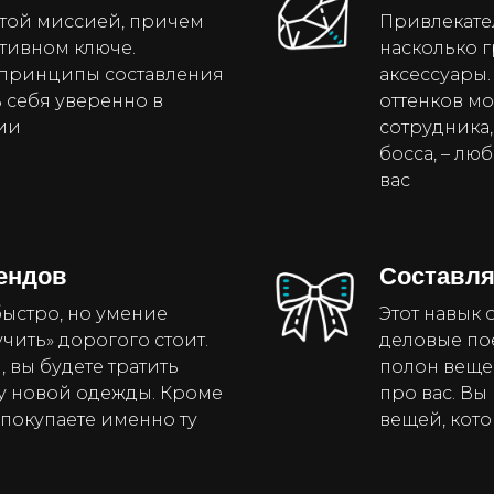
этой миссией, причем
Привлекател
ативном ключе.
насколько 
 принципы составления
аксессуары.
ь себя уверенно в
оттенков м
ии
сотрудника,
босса, – лю
вас
рендов
Составля
ыстро, но умение
Этот навык 
чить» дорогого стоит.
деловые пое
, вы будете тратить
полон вещей
у новой одежды. Кроме
про вас. В
о покупаете именно ту
вещей, кото