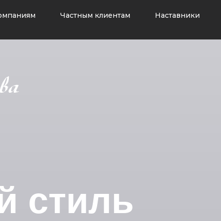
омпаниям
Частным клиентам
Наставники
й стиль