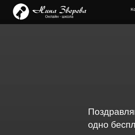
К
Поздравля
одно беспл