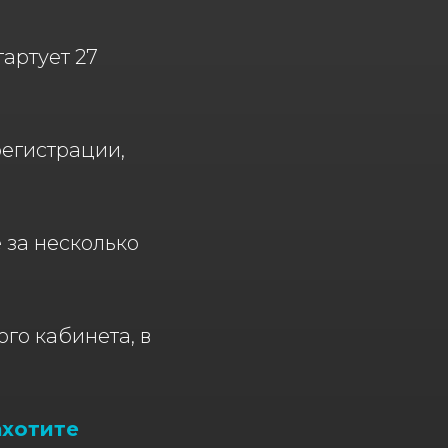
тартует 27
регистрации,
 за несколько
го кабинета, в
ахотите