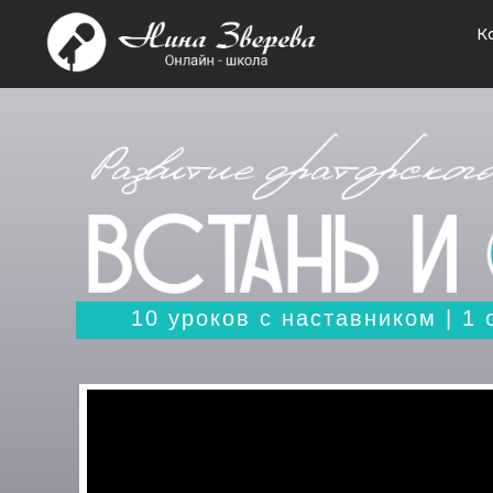
К
10 уроков с наставником | 1 