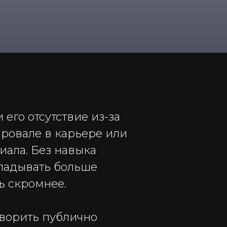
его отсутствие из-за
провале в карьере или
циала. Без навыка
кладывать больше
ть скромнее.
оворить публично