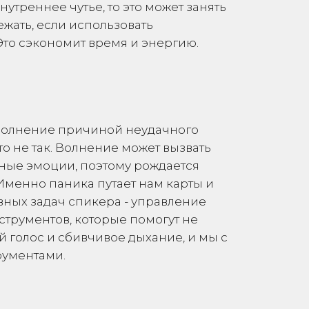
нутреннее чутье, то это может занять
жать, если использовать
Это сэкономит время и энергию.
т волнение причиной неудачного
это не так. Волнение может вызвать
вные эмоции, поэтому рождается
 Именно паника путает нам карты и
вных задач спикера - управление
струментов, которые помогут не
 голос и сбивчивое дыхание, и мы с
рументами.