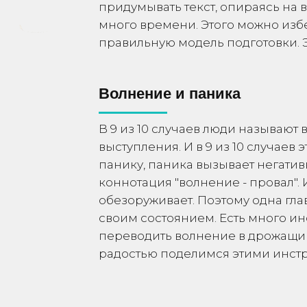
придумывать текст, опираясь на в
много времени. Этого можно избе
правильную модель подготовки. 
Волнение и паника
В 9 из 10 случаев люди называю
выступления. И в 9 из 10 случаев 
панику, паника вызывает негати
коннотация "волнение - провал".
обезоруживает. Поэтому одна гла
своим состоянием. Есть много ин
переводить волнение в дрожащий
радостью поделимся этими инст