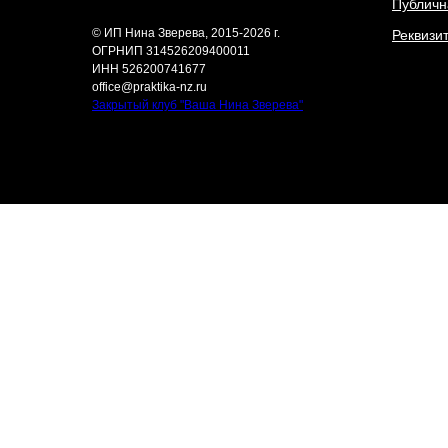
Публичн
© ИП Нина Зверева, 2015-2026 г.
Реквизи
ОГРНИП 314526209400011
ИНН 526200741677
office@praktika-nz.ru
Закрытый клуб "Ваша Нина Зверева"